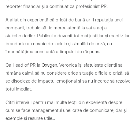
reporter financiar și a continuat ca profesionist PR.
A aflat din experiență că oricât de bună ar fi reputația unei
companii, trebuie să fie mereu atentă la satisfacția
stakeholderilor. Publicul a devenit tot mai justițiar și reactiv, iar
brandurile au nevoie de celule și simulări de criză, cu
îmbunătățirea constantă a timpului de răspuns.
Ca Head of PR la
Oxygen
, Veronica își sfătuiește clienții să
rămână calmi, să nu considere orice situație dificilă o criză, să
se disocieze de impactul emoțional și să nu încerce să rezolve
totul imediat.
Citiți interviul pentru mai multe lecții din experiență despre
cum se face managementul unei crize de comunicare, dar și
exemple și resurse utile…