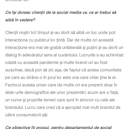
Ce își doresc clienții de la social media vs. ce ar trebui să
aibă în vedere?
Clienții noștri tot timpul și-au dorit să aibă un loc unde pot
interacționa cu publicul lor țintă. Dar de multe ori această
interacțiune era mai de grabă unilaterală și puțini și-au dorit un
dialog în adevăratul sens al cuvântului. Lucrurile s-au schimbat
odată cu această pandemie și multe brand-uri au fost
surprinse, dacă pot să zic așa, de faptul că aceea comunitate
pe care au strâns-o în jurul lor este una care chiar ține la ei.
Factorul acesta uman care de multe ori era prezent doar în
slide-urile demografice ale unor prezentări, acum are o față,
un nume și propriile temeri care sunt în sincron cu cele ale
brandului. Lucru care cred că a apropiat mai mult brandul de
către consumatorii săi.
Ce obiective îți propui, pentru departamentul de social