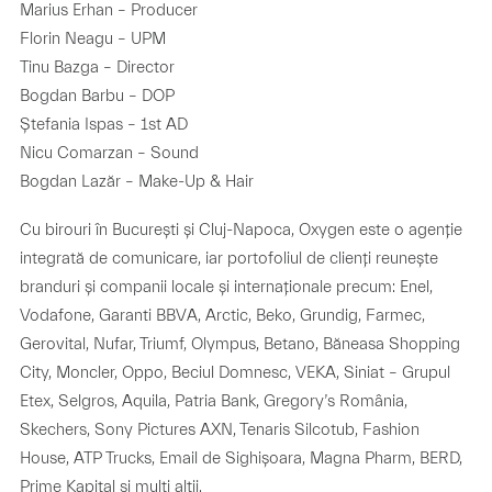
Marius Erhan – Producer
Florin Neagu – UPM
Tinu Bazga – Director
Bogdan Barbu – DOP
Ștefania Ispas – 1st AD
Nicu Comarzan – Sound
Bogdan Lazăr – Make-Up & Hair
Cu birouri în București și Cluj-Napoca, Oxygen este o agenție
integrată de comunicare, iar portofoliul de clienți reunește
branduri și companii locale și internaționale precum: Enel,
Vodafone, Garanti BBVA, Arctic, Beko, Grundig, Farmec,
Gerovital, Nufar, Triumf, Olympus, Betano, Băneasa Shopping
City, Moncler, Oppo, Beciul Domnesc, VEKA, Siniat – Grupul
Etex, Selgros, Aquila, Patria Bank, Gregory’s România,
Skechers, Sony Pictures AXN, Tenaris Silcotub, Fashion
House, ATP Trucks, Email de Sighișoara, Magna Pharm, BERD,
Prime Kapital și mulți alții.