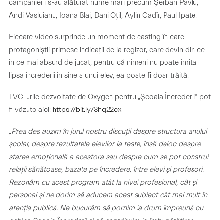
campaniei i s-au alăturat nume mari precum Șerban Pavlu,
Andi Vasluianu, Ioana Blaj, Dani Oțil, Aylin Cadîr, Paul Ipate.
Fiecare video surprinde un moment de casting în care
protagoniștii primesc indicații de la regizor, care devin din ce
în ce mai absurd de jucat, pentru că nimeni nu poate imita
lipsa încrederii în sine a unui elev, ea poate fi doar trăită.
TVC-urile dezvoltate de Oxygen pentru „Școala Încrederii” pot
fi văzute aici:
https://bit.ly/3hq22ex
„Prea des auzim în jurul nostru discuții despre structura anului
școlar, despre rezultatele elevilor la teste, însă deloc despre
starea emoțională a acestora sau despre cum se pot construi
relații sănătoase, bazate pe încredere, între elevi și profesori.
Rezonăm cu acest program atât la nivel profesional, cât și
personal și ne dorim să aducem acest subiect cât mai mult în
atenția publică. Ne bucurăm să pornim la drum împreună cu