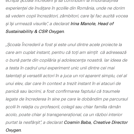
echipa Școala Încrederii și să contribuim la îmbunătățirea
experienței de învățare în școlile din România, unde ne dorim
să vedem copii încrezători, zâmbitori, care își fac auzită vocea
și își urmează visurile”, a declarat
Irina Manole, Head of
.
Sustainability & CSR Oxygen
„Școala Încrederii a fost și este unul dintre acele proiecte la
care am cuplat instant, pentru că toți am simțit că adresează
o bună parte din copilăria și adolescența noastră. Iar ideea de
a testa în cadrul unui experiment unic unii dintre cei mai
talentați și versatili actori în a juca un rol aparent simplu, cel al
unui elev, dar care în context a trezit instant în ei atacuri de
panică sau lacrimi, a fost confirmarea faptului că traumele
legate de încrederea în sine pe care le dobândim pe parcursul
școlii în relația cu profesorii, colegii sau chiar familia rămân
acolo, poate chiar și transgenerațional, ca un război interior
purtat la nesfârșit”, a declarat
Cosmin Baba, Creative Director
.
Oxygen