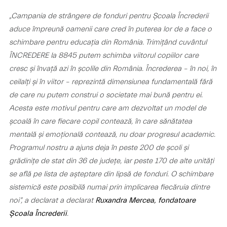
„
Campania de strângere de fonduri pentru Școala Încrederii
aduce împreună oamenii care cred în puterea lor de a face o
schimbare pentru educația din România. Trimițând cuvântul
ÎNCREDERE la 8845 putem schimba viitorul copiilor care
cresc și învață azi în școlile din România. Încrederea – în noi, în
ceilalți și în viitor – reprezintă dimensiunea fundamentală fără
de care nu putem construi o societate mai bună pentru ei.
Acesta este motivul pentru care am dezvoltat un model de
școală în care fiecare copil contează, în care sănătatea
mentală și emoțională contează, nu doar progresul academic.
Programul nostru a ajuns deja în peste 200 de școli și
grădinițe de stat din 36 de județe, iar peste 170 de alte unități
se află pe lista de așteptare din lipsă de fonduri. O schimbare
sistemică este posibilă numai prin implicarea fiecăruia dintre
noi”,
a declarat a declarat
Ruxandra Mercea, fondatoare
.
Școala Încrederii