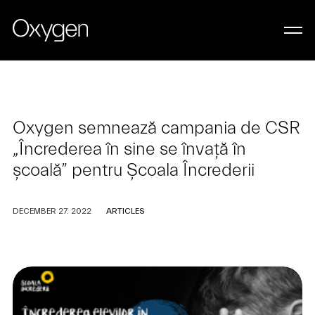
Oxygen semnează campania de CSR
„Încrederea în sine se învață în
școală” pentru Școala Încrederii
DECEMBER 27. 2022
ARTICLES
LET’S WORK TOGETHER