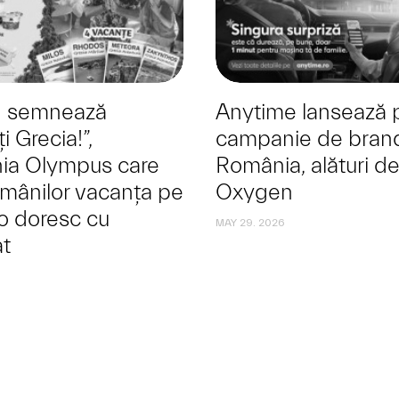
 semnează
Anytime lansează 
i Grecia!”,
campanie de brand
ia Olympus care
România, alături d
omânilor vacanța pe
Oxygen
-o doresc cu
MAY 29. 2026
t