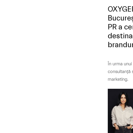
OXYGE
Bucureș
PR a ce
destina
brandu
În urma unui
consultanță s
marketing.