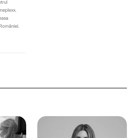
trul
neplexx.
neasa
 României.