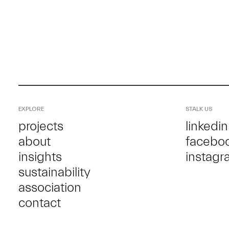
EXPLORE
STALK US
projects
linkedin
about
facebo
insights
instagr
sustainability
association
contact