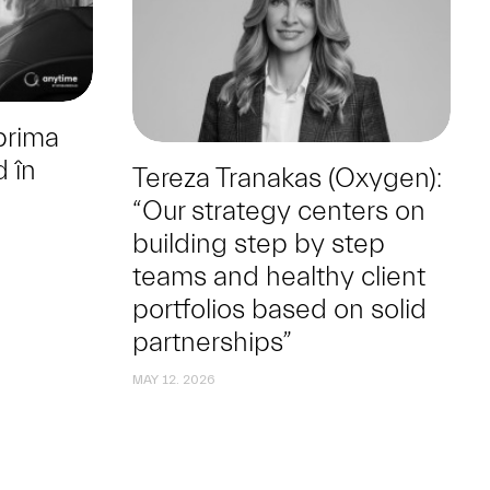
prima
 în
Tereza Tranakas (Oxygen):
e
“Our strategy centers on
building step by step
teams and healthy client
portfolios based on solid
partnerships”
MAY 12. 2026