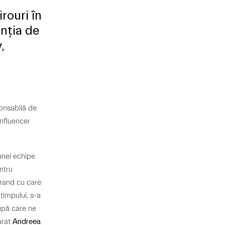
rouri în
nția de
,
onsabilă de
influencer
unei echipe
ntru
rand cu care
timpului, s-a
după care ne
arat
Andreea