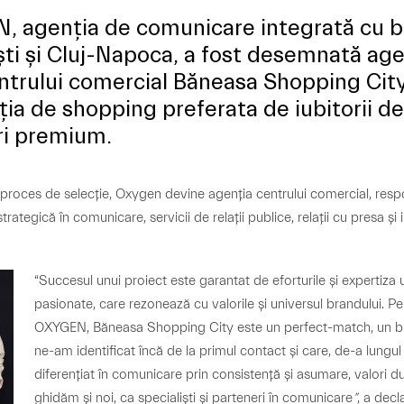
N,
agenția de comunicare integrată cu bi
ti și Cluj-Napoca, a fost desemnată age
ntrului comercial Băneasa Shopping City
ția de shopping preferata de iubitorii de
ri premium.
 proces de selecție, Oxygen devine agenția centrului comercial, resp
trategică în comunicare, servicii de relații publice, relații cu presa și 
“Succesul unui proiect este garantat de eforturile și expertiza 
pasionate, care rezonează cu valorile și universul brandului. Pe
OXYGEN, Băneasa Shopping City este un perfect-match, un b
ne-am identificat încă de la primul contact și care, de-a lungul 
diferențiat în comunicare prin consistență și asumare, valori 
ghidăm și noi, ca specialiști și parteneri în comunicare
”
, a decl