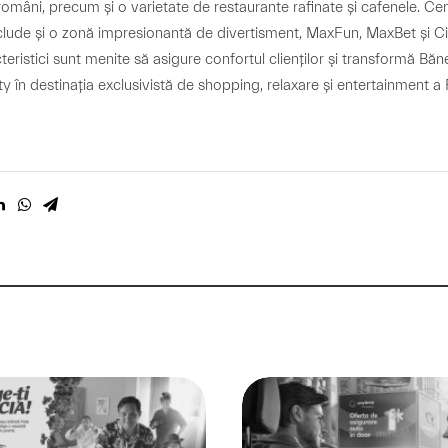
români, precum și o varietate de restaurante rafinate și cafenele. Cen
clude și o zonă impresionantă de divertisment, MaxFun, MaxBet și Ci
eristici sunt menite să asigure confortul clienților şi transformă Bă
 în destinația exclusivistă de shopping, relaxare și entertainment a