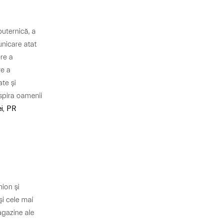
uternică, a
unicare atat
re a
e a
te și
spira oamenii
i, PR
ion și
şi cele mai
agazine ale