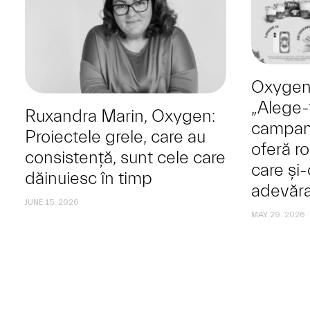
Oxygen
„Alege-ț
Ruxandra Marin, Oxygen:
campan
Proiectele grele, care au
oferă r
consistență, sunt cele care
care și
dăinuiesc în timp
adevăra
JUNE 15. 2026
MAY 29. 2026