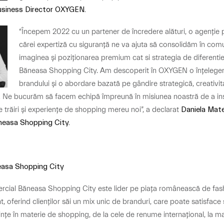
Business Director OXYGEN.
“Începem 2022 cu un partener de încredere alături, o agenție p
cărei expertiză cu siguranță ne va ajuta să consolidăm în com
imaginea și poziționarea premium cat si strategia de diferentie
Băneasa Shopping City. Am descoperit în OXYGEN o înțeleger
brandului și o abordare bazată pe gândire strategică, creativita
 Ne bucurăm să facem echipă împreună în misiunea noastră de a in
 trăiri și experiențe de shopping mereu noi”, a declarat
Daniela Mate
easa Shopping City.
asa Shopping City
rcial Băneasa Shopping City este lider pe piața românească de fash
, oferind clienților săi un mix unic de branduri, care poate satisface 
ințe în materie de shopping, de la cele de renume internațional, la m