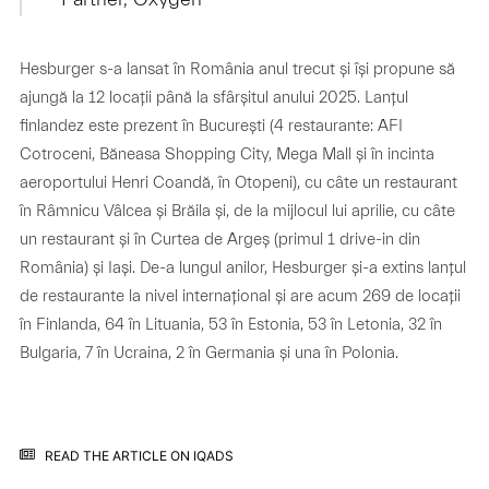
Hesburger s-a lansat în România anul trecut și își propune să
ajungă la 12 locații până la sfârșitul anului 2025. Lanțul
finlandez este prezent în București (4 restaurante: AFI
Cotroceni, Băneasa Shopping City, Mega Mall și în incinta
aeroportului Henri Coandă, în Otopeni), cu câte un restaurant
în Râmnicu Vâlcea și Brăila și, de la mijlocul lui aprilie, cu câte
un restaurant și în Curtea de Argeș (primul 1 drive-in din
România) și Iași. De-a lungul anilor, Hesburger și-a extins lanțul
de restaurante la nivel internațional și are acum 269 de locații
în Finlanda, 64 în Lituania, 53 în Estonia, 53 în Letonia, 32 în
Bulgaria, 7 în Ucraina, 2 în Germania și una în Polonia.
READ THE ARTICLE ON IQADS