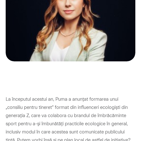
La începutul acestui an, Puma a anunțat formarea unui
„consiliu pentru tineret” format din influenceri ecologiști din
generația Z, care va colabora cu brandul de îmbrăcăminte
sport pentru a-și îmbunătăți practicile ecologice în general,
inclusiv modul în care acestea sunt comunicate publicului
țintă. Putem vorbi însă și pe plan local de astfel de inițiative?